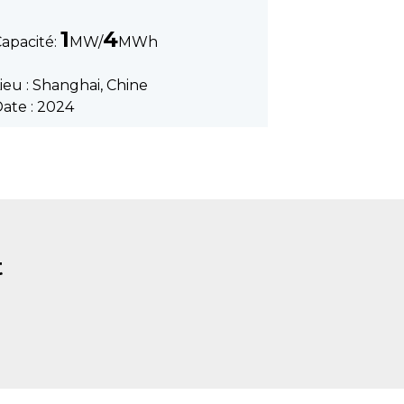
1
4
apacité:
MW/
MWh
ieu : Shanghai, Chine
ate : 2024
t