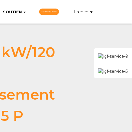
French
SOUTIEN
CONTACTEZ-NOUS
 kW/120
ssement
,5 P