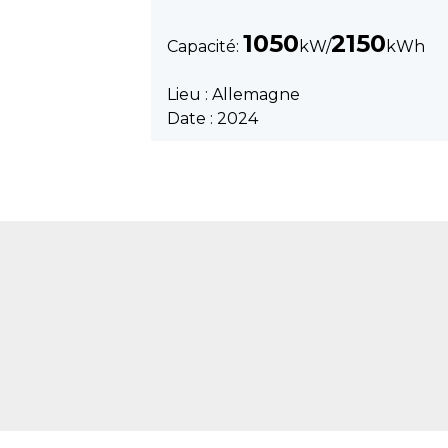
1050
2150
Capacité:
kW/
kWh
Lieu : Allemagne
Date : 2024