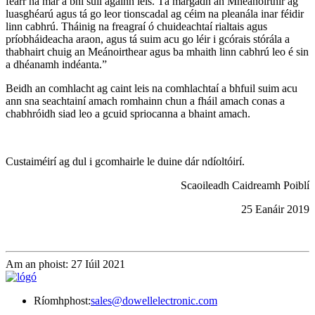
fearr ná mar a bhí súil againn leis. Tá margadh an Mheánoirthir ag
luasghéarú agus tá go leor tionscadal ag céim na pleanála inar féidir
linn cabhrú. Tháinig na freagraí ó chuideachtaí rialtais agus
príobháideacha araon, agus tá suim acu go léir i gcórais stórála a
thabhairt chuig an Meánoirthear agus ba mhaith linn cabhrú leo é sin
a dhéanamh indéanta.”
Beidh an comhlacht ag caint leis na comhlachtaí a bhfuil suim acu
ann sna seachtainí amach romhainn chun a fháil amach conas a
chabhróidh siad leo a gcuid spriocanna a bhaint amach.
Custaiméirí ag dul i gcomhairle le duine dár ndíoltóirí.
Scaoileadh Caidreamh Poiblí
25 Eanáir 2019
Am an phoist: 27 Iúil 2021
Ríomhphost:
sales@dowellelectronic.com