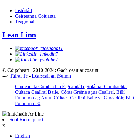
Íoslódáil
Ceisteanna Coitianta
Teagmháil
Lean Linn
© Cóipcheart - 2010-2024: Gach ceart ar cosaint.
-->
Táirgí Te
-
Léarscáil an tSuímh
Cuideachta Cumhachta Éigeandála
,
Soláthar Cumhachta
Cúltaca Ceallraí Baile
,
Córas Gréine agus Ceallraí
,
Billí
Fuinnimh ag Ardú
,
Cúltaca Ceallraí Baile vs Gineadóir
,
Billí
Fuinnimh 50
,
Seol Ríomhphost
x
English