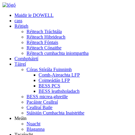
Maidir le DOWELL
cass
Réitigh
Réiteach Tráchtála
Réiteach Hibrideach
Réiteach Fóntais
Réiteach Cónaithe
Réiteach cumhachta iniompartha
Comhpháirtí
Táirgí
Córas Stórála Fuinnimh
Comh-Aireachta LFP
Coimeádán LFP
BESS PCS
BESS leathsholadach
BESS micrea-ghreille
Pacáiste Ceallraí
Ceallraí Baile
Stáisiún Cumhachta Inaistrithe
Meáin
Nuacht
Blaganna
Tacaíocht