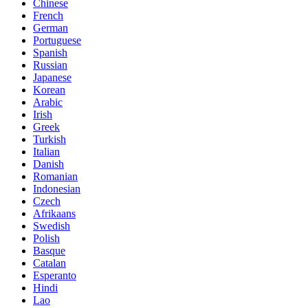
Chinese
French
German
Portuguese
Spanish
Russian
Japanese
Korean
Arabic
Irish
Greek
Turkish
Italian
Danish
Romanian
Indonesian
Czech
Afrikaans
Swedish
Polish
Basque
Catalan
Esperanto
Hindi
Lao