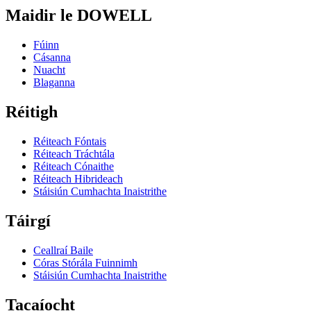
Maidir le DOWELL
Fúinn
Cásanna
Nuacht
Blaganna
Réitigh
Réiteach Fóntais
Réiteach Tráchtála
Réiteach Cónaithe
Réiteach Hibrideach
Stáisiún Cumhachta Inaistrithe
Táirgí
Ceallraí Baile
Córas Stórála Fuinnimh
Stáisiún Cumhachta Inaistrithe
Tacaíocht