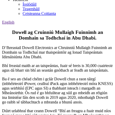
Íoslódáil
Teagmháil
Ceisteanna Coitianta
English
Dowell ag Cruinniú Mullaigh Fuinnimh an
Domhain sa Todhchaí in Abu Dhabi.
D’fhreastail Dowell Electronics ar Chruinniú Mullaigh Fuinnimh an
Domhain sa Todhchaí mar thaispeántóir ag Ionad Taispeántais
Idirnáisiúnta Abu Dhabi.
Bhí freastal maith ar an taispeántas, fuair sé breis is 30,000 cuairteoir
agus dá bharr sin bhí an seastán gnóthach ar feadh an taispeántais.
Ba é seo an chéad chéim i gclár Dowell chun a raon táirgí
(inbhéirteoirí iPower, ceallraí iPack agus inbhéirteoirí móra KNESS)
agus seirbhísí (EPC agus SI) a thabhairt isteach i margadh an
Mheánoirthir. Ós rud é go bhfuiltear ag súil go mbeidh an réigiún
ina limistéar fáis den scoth in 2019 agus 2020, mhothaigh Dowell
go raibh sé tábhachtach a mbranda a bhunú anois.
Dúirt urlabhraí thar ceann Dowell “Bhí an freagra a fuair muid níos