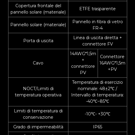
utilizzare vari dispositivi elettronici all'aperto in qualsiasi
Copertura frontale del
momento, utilizzando energia solare pulita per ridurre il
ETFE trasparente
pannello solare (materiale)
peso dei bagagli. Semplice e facile da usare, ma potente,
può fornire energia esterna in modo sicuro e affidabile con
Pannello in fibra di vetro
Pannello solare (materiale)
diverse specifiche.
FR-4
Linea di uscita diretta +
Porta di uscita
connettore FV
14AWG*1,5m
Connettore
+
Cavo
16AWG*1,5m
connettore
+PV
PV
Temperatura di esercizio
NOCT/Limiti di
nominale: 48±2℃ /
temperatura operativa
Intervallo di temperatura:
-40℃~85℃
Limiti di temperatura di
-10℃- +30℃
conservazione
Grado di impermeabilità
IP65