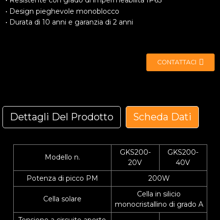
• Resistente con grado di impermeabilità IP65
• Design pieghevole monoblocco
• Durata di 10 anni e garanzia di 2 anni
CONTATTACI
Dettagli Del Prodotto
Scheda Dati
GKS200-
GKS200-
Modello n.
20V
40V
Questo caricabatterie solare è progettato per alimentare
dispositivi esterni con ricarica solare. Supporta le modalità
Potenza di picco PM
200W
di ricarica a pannello singolo e doppio, adattandosi a
Cella in silicio
dispositivi esterni di diversa capacità per garantire
Cella solare
monocristallino di grado A
un'alimentazione continua e stabile anche in natura.