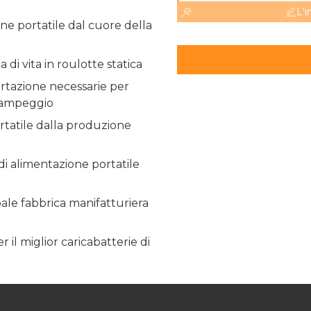
L'i
one portatile dal cuore della
 di vita in roulotte statica
portazione necessarie per
 campeggio
ortatile dalla produzione
 di alimentazione portatile
ale fabbrica manifatturiera
il miglior caricabatterie di