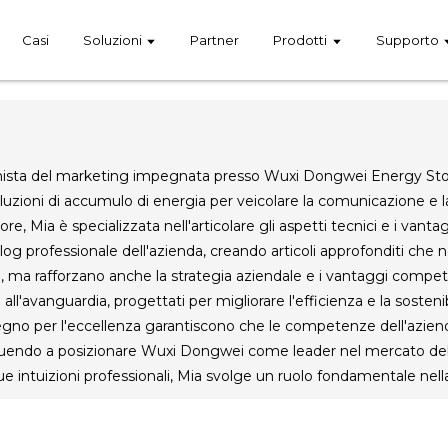
Casi
Soluzioni
Partner
Prodotti
Supporto
nista del marketing impegnata presso Wuxi Dongwei Energy Stora
uzioni di accumulo di energia per veicolare la comunicazione e la 
e, Mia è specializzata nell'articolare gli aspetti tecnici e i vanta
og professionale dell'azienda, creando articoli approfonditi che no
 ma rafforzano anche la strategia aziendale e i vantaggi competit
ll'avanguardia, progettati per migliorare l'efficienza e la sostenibi
pegno per l'eccellenza garantiscono che le competenze dell'azien
buendo a posizionare Wuxi Dongwei come leader nel mercato dell'
ue intuizioni professionali, Mia svolge un ruolo fondamentale nella