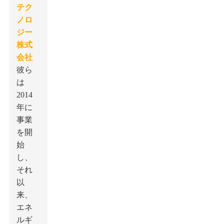
テク
ノロ
ジー
株式
会社
彼ら
は
2014
年に
事業
を開
始
し、
それ
以
来、
エネ
ルギ