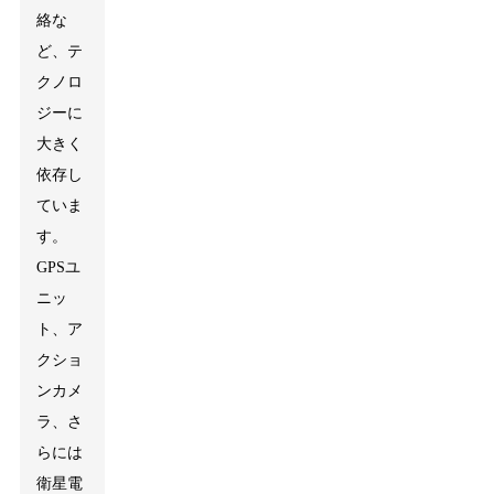
絡な
ど、テ
クノロ
ジーに
大きく
依存し
ていま
す。
GPSユ
ニッ
ト、ア
クショ
ンカメ
ラ、さ
らには
衛星電