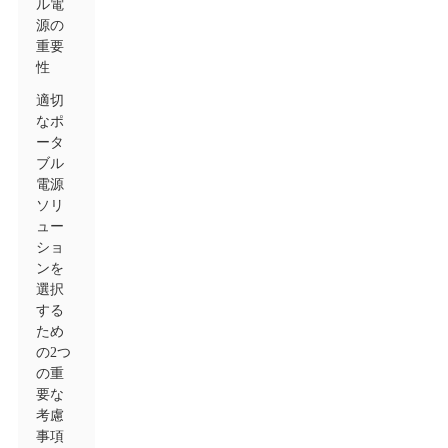
ル電
源の
重要
性
適切
なポ
ータ
ブル
電源
ソリ
ュー
ショ
ンを
選択
する
ため
の2つ
の重
要な
考慮
事項