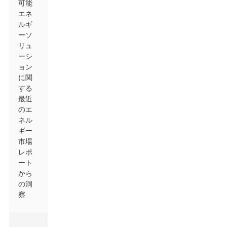
可能
エネ
ルギ
ーソ
リュ
ーシ
ョン
に関
する
最近
のエ
ネル
ギー
市場
レポ
ート
から
の洞
察