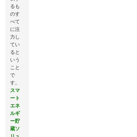
るも
のす
べて
に注
力し
てい
ると
いう
こと
で
す。
スマ
ート
エネ
ルギ
ー貯
蔵ソ
リュ