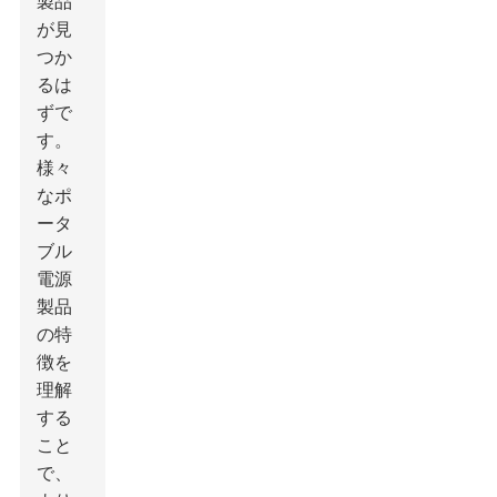
製品
が見
つか
るは
ずで
す。
様々
なポ
ータ
ブル
電源
製品
の特
徴を
理解
する
こと
で、