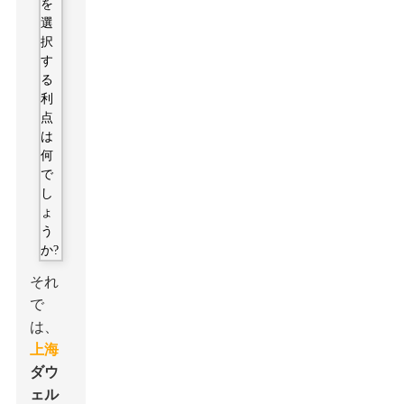
それ
で
は、
上海
ダウ
ェル