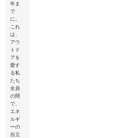
年ま
で
に。
これ
は、
アウ
トド
アを
愛す
る私
たち
全員
の間
で、
エネ
ルギ
ーの
自立