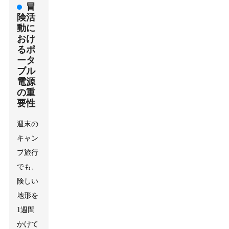
冒
険活
動に
おけ
るポ
ータ
ブル
電源
の重
要性
週末の
キャン
プ旅行
でも、
険しい
地形を
1週間
かけて