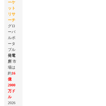
ーケ
ット
リサ
ーチ
グロ
ーバ
ルポ
ータ
ブル
発電
所
市
場は
約
16
億
2000
万ド
ル
2026