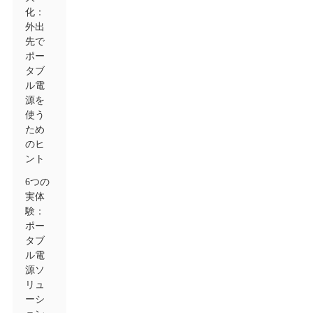
化：
外出
先で
ポー
タブ
ル電
源を
使う
ため
のヒ
ント
6つの
実体
験：
ポー
タブ
ル電
源ソ
リュ
ーシ