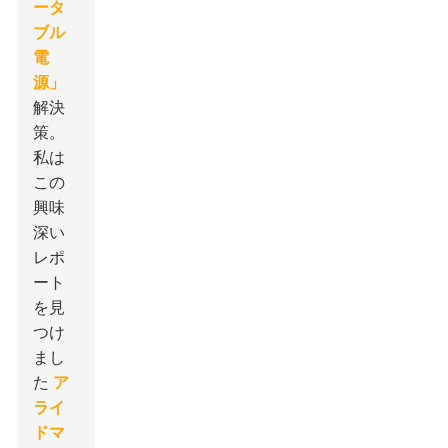
ータ
ブル
電
源」
解決
策。
私は
この
興味
深い
レポ
ート
を見
つけ
まし
た
ア
ライ
ドマ