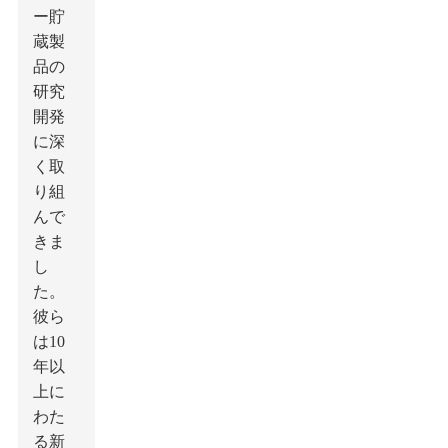
ー貯
蔵製
品の
研究
開発
に深
く取
り組
んで
きま
し
た。
彼ら
は10
年以
上に
わた
る新