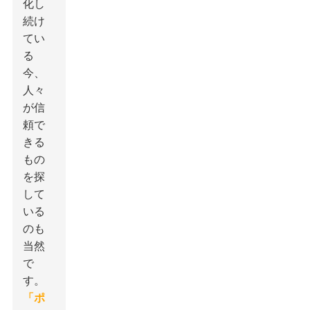
化し
続け
てい
る
今、
人々
が信
頼で
きる
もの
を探
して
いる
のも
当然
で
す。
「ポ