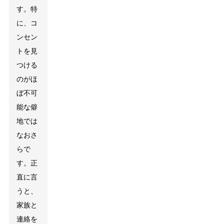
す。特
に、コ
ンセン
トを見
つける
のがほ
ぼ不可
能な僻
地では
なおさ
らで
す。正
直に言
うと、
家族と
連絡を