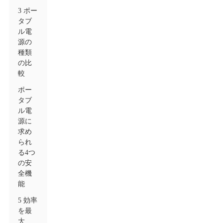
3 ポー
タブ
ル電
源の
種類
の比
較
ポー
タブ
ル電
源に
求め
られ
る4つ
の安
全機
能
5 効率
を最
大