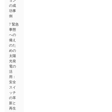
ョン
の成
功事
例
7 緊急
事態
への
備え
のた
めの
太陽
光発
電の
活
用：
安全
スイ
ッチ
の革
新と
再生