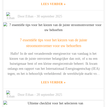
benaderingen daadwerkelijk een vrij soepele balans kan creëren
»
LEES VERDER
tussen hoe we energie consumeren en opwekken. Dowell, opgericht
in 2014, houdt zich bezig met het onderzoeken, ontwikkelen en
maken van energieopslagsystemen, voortbouwend op meer dan tien
Door:
Ethan
-
30 september 2025
jaar kernervaring in de nieuwe energiesector. In deze blog wil ik je
tien belangrijke factoren laten zien om in gedachten te houden om te
slagen met de 'Power In Concert'-aanpak. We zullen zien hoe
slimme strategieën huishoudens en kleinere gebruikers kunnen
7 essentiële tips voor het kiezen van de juiste
helpen om het maximale uit hun energie te halen, zaken efficiënter
te maken en groenere gewoonten te stimuleren. Door deze
stroomomvormer voor uw behoeften
kernpunten te begrijpen, kan iedereen – of je nu een belanghebbende
Hallo! In de snel veranderende energiesector van vandaag is het
bent of gewoon een geïnteresseerde – samenwerken om de energie-
kiezen van de juiste omvormer belangrijker dan ooit, of u nu een
efficiëntie te verbeteren en duurzame praktijken in onze
huiseigenaar bent of een kleine energiecentrale beheert. Ik kwam
gemeenschappen te bevorderen.
onlangs een rapport van het Internationaal Energieagentschap (IEA)
tegen, en het is behoorlijk verhelderend: de wereldwijde markt voor
omvormers zal naar verwachting in 2025 meer dan $ 50 miljard
»
LEES VERDER
bedragen. Dat komt vooral doordat steeds meer mensen op de
hernieuwbare energiemarkt springen en op zoek zijn naar slimme
oplossingen voor energieopslag. Bij Shanghai Dowell Technology
Door:
Ethan
-
28 september 2025
Co. Ltd. bestaan ​​we al sinds 2014 en we putten uit meer dan tien
jaar geavanceerde energietechnologie om innovatieve