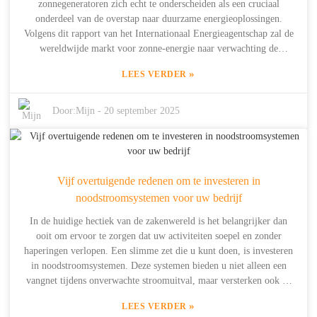
zonnegeneratoren zich echt te onderscheiden als een cruciaal
behoeften van de omgeving, vooral op plaatsen waar downtime
onderdeel van de overstap naar duurzame energieoplossingen.
gewoon geen optie is.
Volgens dit rapport van het Internationaal Energieagentschap zal de
wereldwijde markt voor zonne-energie naar verwachting de
komende tien jaar met meer dan 20% per jaar groeien. Dat is een
»
LEES VERDER
duidelijk teken dat steeds meer mensen overstappen op hernieuwbare
energiebronnen en op zoek gaan naar off-grid-opties. Bij Shanghai
Dowell Technology Co. Ltd. zijn we er al sinds 2014 mee bezig en
Door:
Mijn
-
20 september 2025
hebben we meer dan tien jaar aan expertise in het ontwerpen van
slimme energieopslagproducten die de effectiviteit van
zonnegeneratoren vergroten. We zijn er echt gepassioneerd over om
huishoudens en decentrale gebruikers te helpen de volledige kracht
Vijf overtuigende redenen om te investeren in
van zonne-energie te benutten, zodat we allemaal kunnen werken
aan een groenere toekomst en ware energievrijheid. In deze korte
noodstroomsystemen voor uw bedrijf
tutorial bekijken we de verschillende factoren die zonnegeneratoren
In de huidige hectiek van de zakenwereld is het belangrijker dan
zo aantrekkelijk maken, hoe efficiënt ze werkelijk zijn, en misschien
ooit om ervoor te zorgen dat uw activiteiten soepel en zonder
helpen we je zelfs om zelf energieonafhankelijkheid te bereiken.
haperingen verlopen. Een slimme zet die u kunt doen, is investeren
in noodstroomsystemen. Deze systemen bieden u niet alleen een
vangnet tijdens onverwachte stroomuitval, maar versterken ook de
algehele veerkracht van uw bedrijf. Bij Shanghai Dowell
»
LEES VERDER
Technology Co. Ltd. bestaan ​​we al sinds 2014 en richten we ons op