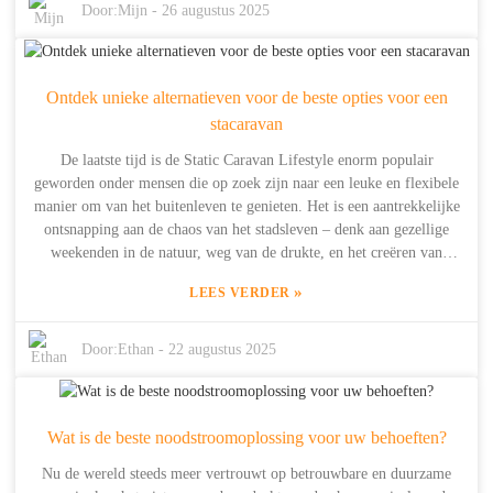
Shanghai Dowell Technology Co. Ltd. Zij begonnen in 2014 en
Door:
Mijn
-
26 augustus 2025
richtten zich op R&D, ontwerp en de productie van
energieopslagproducten. Met zo'n tien jaar ervaring in nieuwe
energietechnologie richt Dowell zich volledig op het creëren van
Ontdek unieke alternatieven voor de beste opties voor een
slimme energieoplossingen voor zowel particulieren als mensen in
de natuur – zodat kampeerders kunnen rekenen op betrouwbare,
stacaravan
efficiënte stroom wanneer ze in de natuur zijn. Het gebruik van dit
De laatste tijd is de Static Caravan Lifestyle enorm populair
soort ontwikkelingen maakt het leven niet alleen gemakkelijker,
geworden onder mensen die op zoek zijn naar een leuke en flexibele
maar ook veel leuker. Dus, als je je voorbereidt op je volgende reis,
manier om van het buitenleven te genieten. Het is een aantrekkelijke
is het de moeite waard om te kijken hoe deze nieuwe tools de
ontsnapping aan de chaos van het stadsleven – denk aan gezellige
spelregels voor outdooravonturen veranderen.
weekenden in de natuur, weg van de drukte, en het creëren van
onvergetelijke herinneringen op prachtige plekken. Maar hier is het
»
LEES VERDER
punt: naast de klassieke stacaravans zijn er ook een aantal behoorlijk
coole en innovatieve opties die de ervaring nog beter kunnen maken.
Bij Shanghai Dowell Technology Co. Ltd. begrijpen we volledig
Door:
Ethan
-
22 augustus 2025
hoe belangrijk duurzaam en energiezuinig wonen is. Daarom werken
we aan een aantal geavanceerde energieopslagoplossingen die je
caravanavonturen echt een boost kunnen geven. Met onze expertise
Wat is de beste noodstroomoplossing voor uw behoeften?
in slimme energietechnologie staan ​​we klaar om de stacaravan-
levensstijl niet alleen leuker, maar ook milieuvriendelijker te maken.
Nu de wereld steeds meer vertrouwt op betrouwbare en duurzame
In deze blog wil ik een aantal van de coolste alternatieven delen en