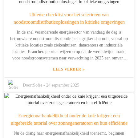
opslagproducten te ontwikkelen die voldoen aan allerlei
gebruikersbehoeften. We zijn sterk in onderzoek, ontwikkeling en
Ultieme checklist voor het selecteren van
productie, met als doel onze klanten betrouwbare, efficiënte
noodstroomdistributieoplossingen in kritieke omgevingen
omvormers te bieden die energiebeheer schoner en eenvoudiger
maken. In deze blog wil ik zeven belangrijke tips delen om u te
In de snel veranderende energiesector van vandaag de dag is
helpen de perfecte omvormer voor uw specifieke situatie te kiezen.
betrouwbare noodstroomdistributie belangrijker dan ooit, vooral op
Laten we beginnen!
kritieke locaties zoals ziekenhuizen, datacenters en industriële
locaties. Brancherapporten wijzen erop dat de wereldwijde markt
voor noodstroomsystemen naar verwachting in 2025 een omvang
van ongeveer $ 30 miljard zal bereiken. Dit komt vooral doordat
»
LEES VERDER
stroomuitval steeds vaker voorkomt en er een groeiende behoefte is
om alles soepel en zonder onderbrekingen te laten verlopen. Bij
Shanghai Dowell Technology Co., Ltd., opgericht in 2014, surfen
Door:
Sofie
-
24 september 2025
we mee op de golf van innovatie en maken we gebruik van meer
dan tien jaar energietechnische knowhow om geavanceerde
energieopslagproducten te ontwikkelen. Ons doel is om slimme
energieoplossingen te ontwikkelen die de veerkracht van
Energieonafhankelijkheid onder de knie krijgen: een
huishoudens en decentrale gebruikers vergroten, zodat ze voorbereid
uitgebreide tutorial over zonnegeneratoren en hun efficiëntie
zijn op onverwachte stroomproblemen. Bij het kiezen van de juiste
noodstroomdistributieopstelling is het erg belangrijk om na te
Nu de drang naar energieonafhankelijkheid toeneemt, beginnen
denken over zowel de technologie erachter als de specifieke