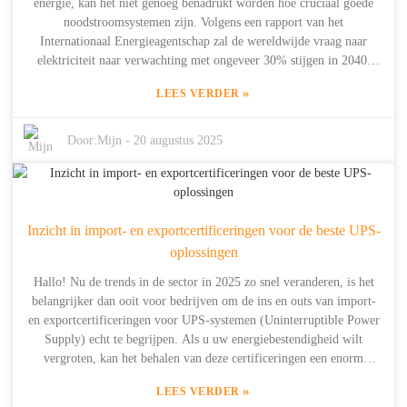
energie, kan het niet genoeg benadrukt worden hoe cruciaal goede
waarom het toevoegen van geavanceerde energieoplossingen je
noodstroomsystemen zijn. Volgens een rapport van het
caravan-ervaring compleet kan verbeteren – en bovendien
Internationaal Energieagentschap zal de wereldwijde vraag naar
milieuvriendelijker kan maken.
elektriciteit naar verwachting met ongeveer 30% stijgen in 2040,
wat in feite onderstreept hoe belangrijk noodstroom is – of u nu een
»
LEES VERDER
huishouden runt of een bedrijf runt. Shanghai Dowell Technology
Co. Ltd. heeft dit erkend en is daarom een ​​stap verder gegaan met
meer dan tien jaar ervaring in geavanceerde kerntechnologie voor
Door:
Mijn
-
20 augustus 2025
energie. Sinds hun oprichting in 2014 houden ze zich bezig met het
onderzoeken, ontwikkelen en bouwen van energieopslagoplossingen
die aansluiten op de unieke behoeften van zowel huishoudens als
verspreide gebruikers. In deze blog duiken we in wat de absoluut
Inzicht in import- en exportcertificeringen voor de beste UPS-
beste noodstroomoplossingen zijn, afgestemd op verschillende
situaties. Bovendien delen we hoe Dowell doorgaat met slimmere
oplossingen
energieopslagtechnologie om een ​​veerkrachtigere toekomst te
Hallo! Nu de trends in de sector in 2025 zo snel veranderen, is het
creëren.
belangrijker dan ooit voor bedrijven om de ins en outs van import-
en exportcertificeringen voor UPS-systemen (Uninterruptible Power
Supply) echt te begrijpen. Als u uw energiebestendigheid wilt
vergroten, kan het behalen van deze certificeringen een enorm
verschil maken. Shanghai Dowell Technology Co. Ltd., sinds 2014
»
LEES VERDER
een echte leider in de energieopslagsector, loopt voorop. Ze richten