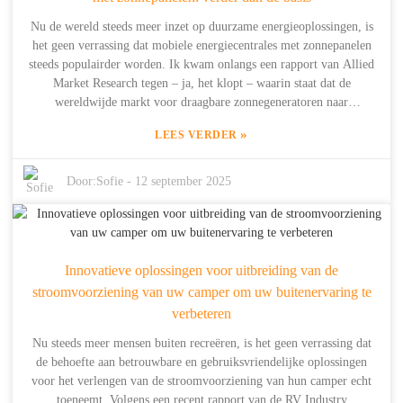
Nu de wereld steeds meer inzet op duurzame energieoplossingen, is
het geen verrassing dat mobiele energiecentrales met zonnepanelen
steeds populairder worden. Ik kwam onlangs een rapport van Allied
Market Research tegen – ja, het klopt – waarin staat dat de
wereldwijde markt voor draagbare zonnegeneratoren naar
verwachting in 2026 zo'n $ 1,19 miljard zal bereiken. En die markt
»
LEES VERDER
groeit sinds 2019 met een solide samengesteld jaarlijks
groeipercentage (CAGR) van 11,1%. Dat soort groei geeft echt aan
hoeveel mensen vertrouwen op hernieuwbare energie, vooral op
Door:
Sofie
-
12 september 2025
plekken waar geen elektriciteitsnet is aangesloten. Hier bij Shanghai
Dowell Technology Co., Ltd. zitten we midden in deze
ontwikkeling. Met meer dan tien jaar ervaring in geavanceerde
energietechnologie werken we constant aan innovatieve
Innovatieve oplossingen voor uitbreiding van de
energieopslagproducten. Opgericht in 2014, ligt onze focus vooral
stroomvoorziening van uw camper om uw buitenervaring te
op R&D, integratie en productie. Dit betekent dat we slimme
energieopslagoplossingen kunnen creëren die zijn afgestemd op
verbeteren
woningen en mensen die niet op de gebaande paden wonen. In deze
Nu steeds meer mensen buiten recreëren, is het geen verrassing dat
gids laat ik je kennismaken met een aantal van de coolste opties voor
de behoefte aan betrouwbare en gebruiksvriendelijke oplossingen
mobiele energiecentrales met zonnepanelen. Ik ga verder dan de
voor het verlengen van de stroomvoorziening van hun camper echt
gemiddelde modellen en ben er klaar voor gezinnen, avonturiers en
toeneemt. Volgens een recent rapport van de RV Industry