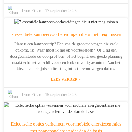
geavanceerde oplossingen voor energieopslag. We zijn zeer
gepassioneerd over het creëren van slimme energiesystemen die
Door:
Ethan
-
17 september 2025
perfect zijn voor woningen en verspreide gebruikers. Met meer dan
tien jaar praktijkervaring in nieuwe energietechnologie begrijpen we
volledig hoe essentieel een stabiele stroomvoorziening is. In deze
7 essentiële kampeervoorbereidingen die u niet mag missen
blog deel ik vijf goede redenen waarom prioriteit geven aan
noodstroomsystemen de spelregels voor uw bedrijf volledig kan
Plant u een kampeertrip? Een van de grootste vragen die vaak
veranderen. Ze helpen u veerkrachtig te blijven en alles soepel te
opkomt, is: 'Waar moet ik me op voorbereiden?' Of u nu een
laten verlopen, ongeacht de uitdagingen die op uw pad komen.
doorgewinterde outdoorprof bent of net begint, een goede planning
maakt echt het verschil voor een leuk en veilig avontuur. Van het
kiezen van de juiste uitrusting tot het ervoor zorgen dat uw
apparaten opgeladen blijven, elk detail telt. Bij Shanghai Dowell
»
LEES VERDER
Technology Co. Ltd. begrijpen we volledig hoe belangrijk dit is.
Wij zijn gespecialiseerd in energieopslagoplossingen en slimme
energietechnologie waarmee u in de wildernis van stroom kunt
Door:
Ethan
-
15 september 2025
blijven voorzien. Sinds onze oprichting in 2014 heeft onze focus op
R&D en het ontwikkelen van betrouwbare producten ons geholpen
om innovatieve energieopties te bieden aan zowel huishoudens als
outdoorliefhebbers. Dus, terwijl u zich voorbereidt op uw volgende
Eclectische opties verkennen voor mobiele energiecentrales
reis, begeleiden we u door zeven onmisbare voorbereidingen voor
met zonnepanelen: verder dan de basis
kamperen die u zeker niet mag vergeten.