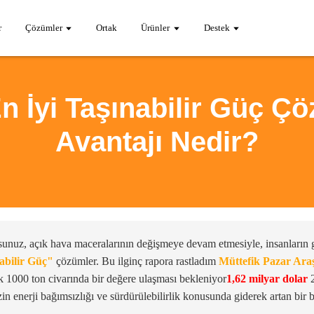
r
Çözümler
Ortak
Ürünler
Destek
En İyi Taşınabilir Güç 
Avantajı Nedir?
sunuz, açık hava maceralarının değişmeye devam etmesiyle, insanların güv
abilir Güç"
çözümler. Bu ilginç rapora rastladım
Müttefik Pazar Araş
k 1000 ton civarında bir değere ulaşması bekleniyor
1,62 milyar dolar
2
in enerji bağımsızlığı ve sürdürülebilirlik konusunda giderek artan bir 