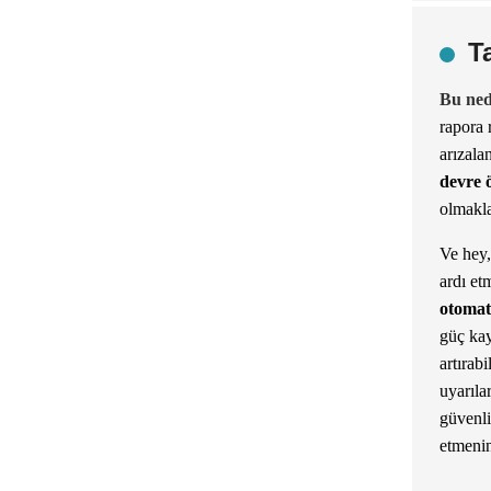
T
Bu ned
rapora 
arızala
devre 
olmakla
Ve hey,
ardı et
otomat
güç kay
artırabi
uyarıla
güvenli
etmenin