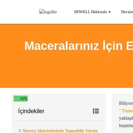
DOWELL Hakkında
Davala
Maceralarınız İçin 
16%
Biliyor
İçindekiler
"Taşın
yaklaşı
hepimiz
Macera Aktivitelerinde Taşınabilir Gücün