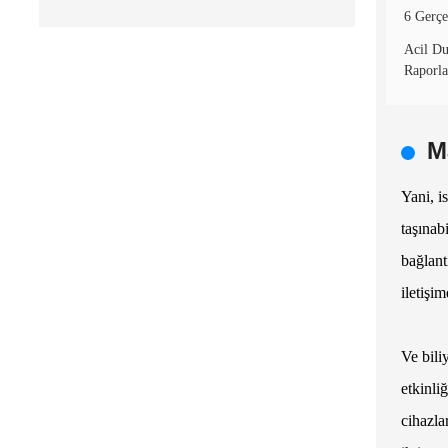
6 Gerçe
Acil Du
Raporla
M
Yani, i
taşınab
bağlant
iletişi
Ve bili
etkinli
cihazla