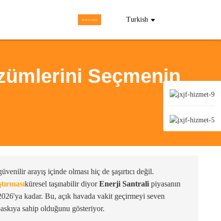
Turkish
BİZE ULAŞIN
Çözümlerini Seçmenin
enilir arayış içinde olması hiç de şaşırtıcı değil.
tırması
küresel taşınabilir diyor
Enerji Santrali
piyasanın
026'ya kadar. Bu, açık havada vakit geçirmeyi seven
baskıya sahip olduğunu gösteriyor.