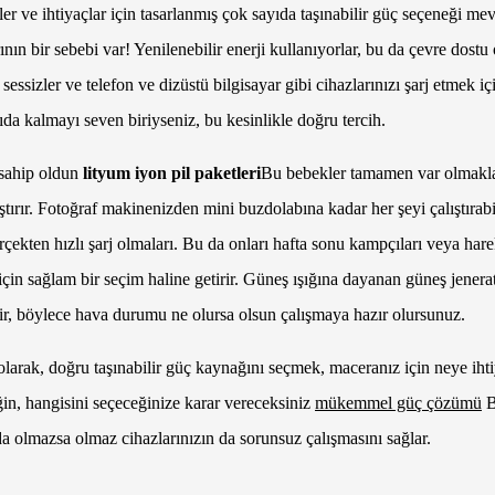
eler ve ihtiyaçlar için tasarlanmış çok sayıda taşınabilir güç seçeneği me
ının bir sebebi var! Yenilenebilir enerji kullanıyorlar, bu da çevre dostu
 sessizler ve telefon ve dizüstü bilgisayar gibi cihazlarınızı şarj etme
ıda kalmayı seven biriyseniz, bu kesinlikle doğru tercih.
 sahip oldun
lityum iyon pil paketleri
Bu bebekler tamamen var olmakla
ştırır. Fotoğraf makinenizden mini buzdolabına kadar her şeyi çalıştırabili
çekten hızlı şarj olmaları. Bu da onları hafta sonu kampçıları veya har
için sağlam bir seçim haline getirir. Güneş ışığına dayanan güneş jeneratö
lir, böylece hava durumu ne olursa olsun çalışmaya hazır olursunuz.
larak, doğru taşınabilir güç kaynağını seçmek, maceranız için neye iht
in, hangisini seçeceğinize karar vereceksiniz
mükemmel güç çözümü
B
 olmazsa olmaz cihazlarınızın da sorunsuz çalışmasını sağlar.