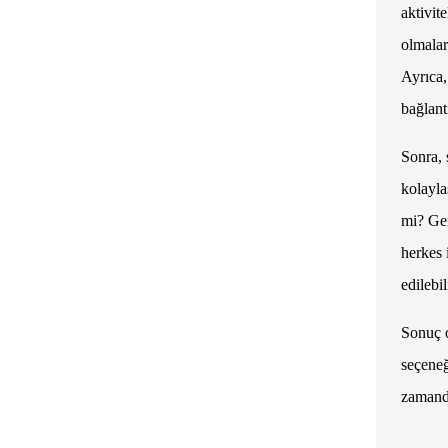
aktivit
olmalar
Ayrıca,
bağlant
Sonra,
kolayla
mi? Ger
herkes 
edilebi
Sonuç o
seçeneğ
zamanda