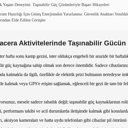
k Yaşam Deneyimi: Taşınabilir Güç Çözümleriyle Başarı Hikayeleri
rum Hazırlığı İçin Güneş Enerjisinden Yararlanma: Güvenlik Anahtarı Yenilikl
rından Elde Edilen Görüşler
acera Aktivitelerinde Taşınabilir Gücü
ster hafta sonu kamp gezisi, ister oldukça engebeli bir arazide bir hafta
ilir güç kaynağına sahip olmak son derece önemlidir. Sadece cihazlarınız
ıda kalmakla da ilgili, özellikle de elektrik prizi bulmanın neredeyse i
mde kalmak veya GPS'e erişim sağlamak, eğlenceli bir gezi ile tam bir fela
yorsunuz, mesele sadece rahatlık değil; taşınabilir güç kaynaklarının 
ği, performans takibi ve acil durumlarda iletişimde kalmak gibi konula
rı, aksiyon kameraları ve hatta uydu telefonları gibi cihazlar pil ömrünü 