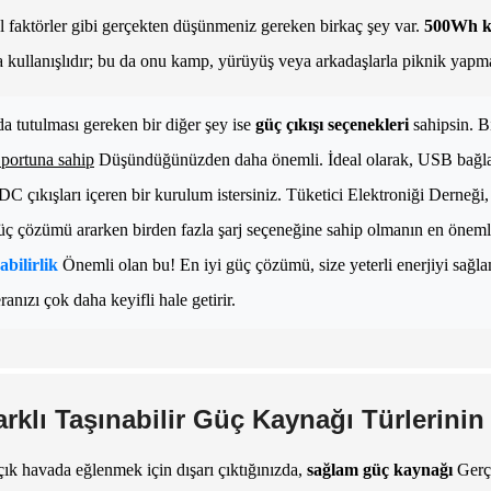
l faktörler gibi gerçekten düşünmeniz gereken birkaç şey var.
500Wh k
 kullanışlıdır; bu da onu kamp, ​​yürüyüş veya arkadaşlarla piknik yapmak g
a tutulması gereken bir diğer şey ise
güç çıkışı seçenekleri
sahipsin. 
 portuna sahip
Düşündüğünüzden daha önemli. İdeal olarak, USB bağlantı n
DC çıkışları içeren bir kurulum istersiniz.
Tüketici Elektroniği Derneği
güç çözümü ararken birden fazla şarj seçeneğine sahip olmanın en öne
abilirlik
Önemli olan bu! En iyi güç çözümü, size yeterli enerjiyi sağla
anızı çok daha keyifli hale getirir.
arklı Taşınabilir Güç Kaynağı Türlerinin 
çık havada eğlenmek için dışarı çıktığınızda,
sağlam güç kaynağı
Gerçe