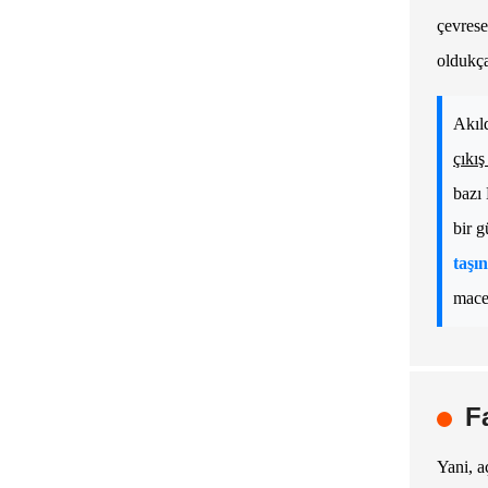
çevrese
oldukça
Akıld
çıkış
bazı 
bir 
taşın
macer
F
Yani, a