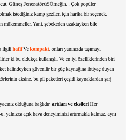
vcut.
Güneş Jeneratörü
S
Örneğin, . Çok popüler
 olmak istediğiniz kamp gezileri için harika bir seçenek.
k için mükemmeller. Yani, şebekeden uzaktayken bile
 ilgili
hafif
Ve
kompakt
, onları yanınızda taşımayı
rler ki bu oldukça kullanışlı. Ve en iyi özelliklerinden biri
eket halindeyken güvenilir bir güç kaynağına ihtiyaç duyan
rlerinin aksine, bu pil paketleri çeşitli kaynaklardan şarj
iyacınız olduğuna bağlıdır.
artıları ve eksileri
Her
u, yalnızca açık hava deneyiminizi artırmakla kalmaz, aynı