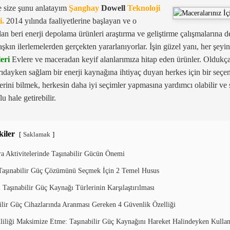
 size şunu anlatayım
Şanghay
Dowell
Teknoloji
i.
2014 yılında faaliyetlerine başlayan ve o
n beri enerji depolama ürünleri araştırma ve geliştirme çalışmalarına der
 aşkın ilerlemelerden gerçekten yararlanıyorlar. İşin güzel yanı, her şe
eri
Evlere ve maceradan keyif alanlarımıza hitap eden ürünler. Oldukça 
rıdayken sağlam bir enerji kaynağına ihtiyaç duyan herkes için bir seçen
lerini bilmek, herkesin daha iyi seçimler yapmasına yardımcı olabilir ve
lu hale getirebilir.
kiler
Saklamak
[
]
a Aktivitelerinde Taşınabilir Gücün Önemi
Taşınabilir Güç Çözümünü Seçmek İçin 2 Temel Husus
ı Taşınabilir Güç Kaynağı Türlerinin Karşılaştırılması
ilir Güç Cihazlarında Aranması Gereken 4 Güvenlik Özelliği
liliği Maksimize Etme: Taşınabilir Güç Kaynağını Hareket Halindeyken Kulla