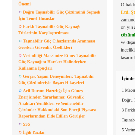
Önemi
O halde
Ltd. Şt
Doğru Taşınabilir Güç Çözümünü Seçmek
İçin Temel Hususlar
zamanda
Farklı Taşınabilir Güç Kaynağı
on yılı
Türlerinin Karşılaştırılması
çözüml
Taşınabilir Güç Cihazlarında Aranması
ve dışa
Gereken Güvenlik Özellikleri
incelik
Verimliliği Maksimize Etme: Taşınabilir
tasarruf
Güç Kaynağını Hareket Halindeyken
Kullanma İpuçları
Gerçek Yaşam Deneyimleri: Taşınabilir
İçinde
Güç Çözümleriyle Başarı Hikayeleri
1 Macer
Acil Durum Hazırlığı İçin Güneş
Enerjisinden Yararlanma: Güvenlik
Doğru 
Anahtarı Yenilikleri ve Yenilenebilir
Çözümler Hakkındaki Son Enerji Piyasası
3 Farkl
Raporlarından Elde Edilen Görüşler
Taşınab
SSS
5 Verim
İlgili Yazılar