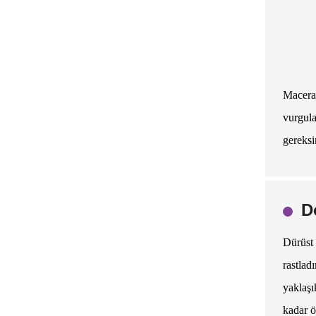
Macera 
vurgula
gereksi
D
Dürüst 
rastla
yaklaş
kadar ö