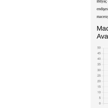
ihtiyaç
endişes
maceray
Mac
Ava