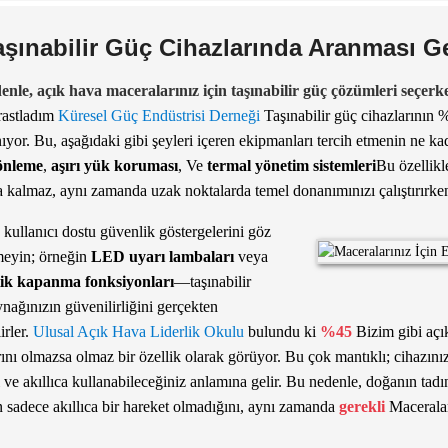
aşınabilir Güç Cihazlarında Aranması Ge
enle, açık hava maceralarınız için taşınabilir güç çözümleri seçerk
rastladım
Küresel Güç Endüstrisi Derneği
Taşınabilir güç cihazlarının %
nıyor. Bu, aşağıdaki gibi şeyleri içeren ekipmanları tercih etmenin ne 
önleme
,
aşırı yük koruması
, Ve
termal yönetim sistemleri
Bu özellikl
 kalmaz, aynı zamanda uzak noktalarda temel donanımınızı çalıştırırke
 kullanıcı dostu güvenlik göstergelerini göz
meyin; örneğin
LED uyarı lambaları
veya
ik kapanma fonksiyonları
—taşınabilir
nağınızın güvenilirliğini gerçekten
lirler.
Ulusal Açık Hava Liderlik Okulu
bulundu ki
%45
Bizim gibi açık
rını olmazsa olmaz bir özellik olarak görüyor. Bu çok mantıklı; cihazı
 ve akıllıca kullanabileceğiniz anlamına gelir. Bu nedenle, doğanın tadın
 sadece akıllıca bir hareket olmadığını, aynı zamanda
gerekli
Maceralar