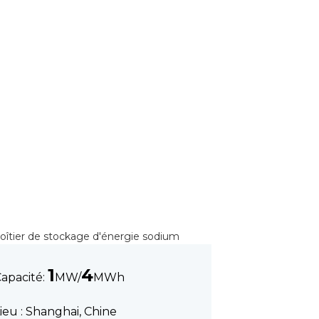
1
4
apacité:
MW/
MWh
ieu : Shanghai, Chine