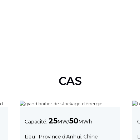
CAS
25
50
Capacité:
MW/
MWh
C
Lieu : Province d'Anhui, Chine
L