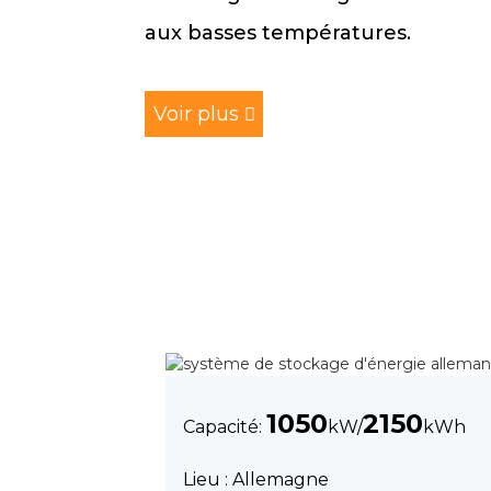
aux basses températures.
Voir plus
1050
2150
Capacité:
kW/
kWh
Lieu : Allemagne