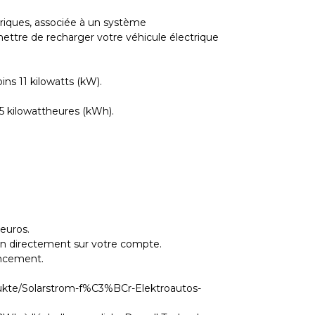
ctriques, associée à un système
ettre de recharger votre véhicule électrique
ns 11 kilowatts (kW).
5 kilowattheures (kWh).
euros.
on directement sur votre compte.
ancement.
ukte/Solarstrom-f%C3%BCr-Elektroautos-