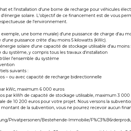
chat et l'installation d'une borne de recharge pour véhicules éle
'énergie solaire. L'objectif de ce financement est de vous perm
 respectueuse de l'environnement.
:
r exemple, une borne murale) d'une puissance de charge d'au moi
d'une puissance crête d'au moins 5 kilowatts (kWc).
nergie solaire d'une capacité de stockage utilisable d'au moins 
e du système, y compris tous les travaux d'installation
trôler l'ensemble du système
vention
els suivants :
ros – ou avec capacité de recharge bidirectionnelle
s par kWc, maximum 6 000 euros
euros par kWh de capacité de stockage utilisable, maximum 3 000 
e de 10 200 euros pour votre projet. Nous versons la subventi
r au montant de la subvention, vous ne pourrez recevoir aucun fin
derung/Privatpersonen/Bestehende-Immobilie/F%C3%B6rderprod