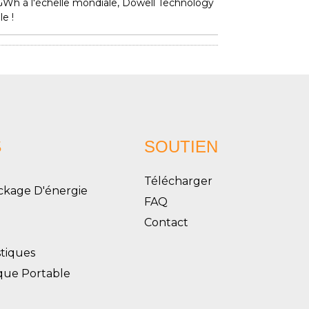
 GWh à l'échelle mondiale, Dowell Technology
e !
S
SOUTIEN
Télécharger
ckage D'énergie
FAQ
Contact
tiques
ique Portable