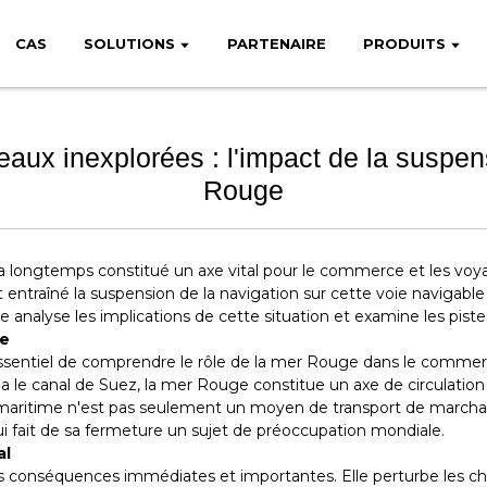
CAS
SOLUTIONS
PARTENAIRE
PRODUITS
 eaux inexplorées : l'impact de la susp
Rouge
a longtemps constitué un axe vital pour le commerce et les voya
traîné la suspension de la navigation sur cette voie navigable 
 analyse les implications de cette situation et examine les pistes
ge
st essentiel de comprendre le rôle de la mer Rouge dans le comme
via le canal de Suez, la mer Rouge constitue un axe de circulatio
age maritime n'est pas seulement un moyen de transport de marcha
ui fait de sa fermeture un sujet de préoccupation mondiale.
al
s conséquences immédiates et importantes. Elle perturbe les ch