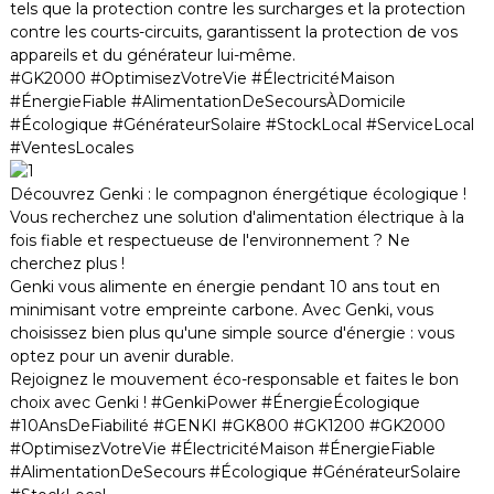
tels que la protection contre les surcharges et la protection
contre les courts-circuits, garantissent la protection de vos
appareils et du générateur lui-même.
#GK2000 #OptimisezVotreVie #ÉlectricitéMaison
#ÉnergieFiable #AlimentationDeSecoursÀDomicile
#Écologique #GénérateurSolaire #StockLocal #ServiceLocal
#VentesLocales
Découvrez Genki : le compagnon énergétique écologique !
Vous recherchez une solution d'alimentation électrique à la
fois fiable et respectueuse de l'environnement ? Ne
cherchez plus !
Genki vous alimente en énergie pendant 10 ans tout en
minimisant votre empreinte carbone. Avec Genki, vous
choisissez bien plus qu'une simple source d'énergie : vous
optez pour un avenir durable.
Rejoignez le mouvement éco-responsable et faites le bon
choix avec Genki ! #GenkiPower #ÉnergieÉcologique
#10AnsDeFiabilité #GENKI #GK800 #GK1200 #GK2000
#OptimisezVotreVie #ÉlectricitéMaison #ÉnergieFiable
#AlimentationDeSecours #Écologique #GénérateurSolaire