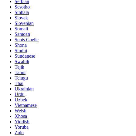
Serbian
Sesotho
Sinhala
Slovak
Slovenian
Somali
Samoan
Scots Gaelic
Shona
Sindhi
Sundanese
Swahili
Tajik
Tamil
Telugu
Thai
Ukrainian
Urdu
Uzbek
Vietnamese
Welsh
Xhosa
Yiddish
Yoruba
Zulu