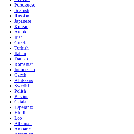
Portuguese
Spanish
Russian
Japanese
Korean
Arabic
Irish
Greek
Turkish
Italian
Danish
Romanian
Indonesian
Czech
Afrikaans
Swedish
Polish
Basque
Catalan
Esperanto
Hindi
Lao
Albanian
Amharic