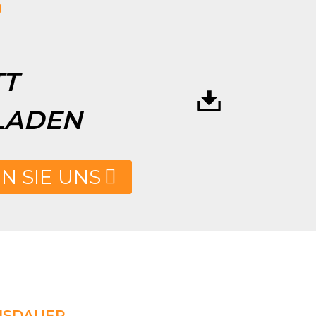
P
TT
LADEN
N SIE UNS
NSDAUER