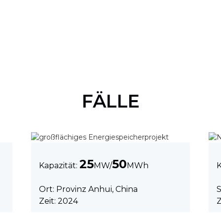
FÄLLE
25
50
Kapazität:
MW/
MWh
K
Ort: Provinz Anhui, China
S
Zeit: 2024
Z