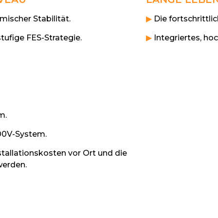
ischer Stabilität.
▶
Die fortschrittl
stufige FES-Strategie.
▶
Integriertes, ho
m.
00V-System.
allationskosten vor Ort und die
werden.