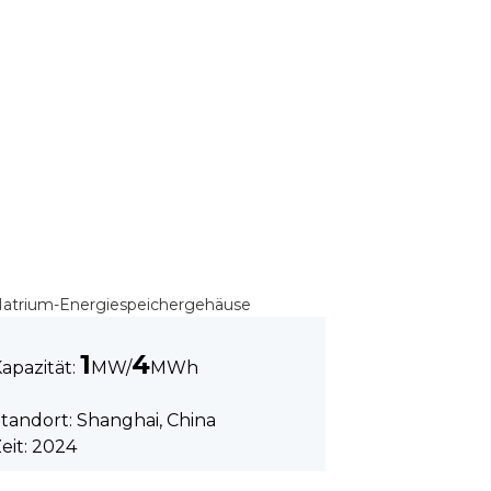
1
4
apazität:
MW/
MWh
tandort: Shanghai, China
eit: 2024