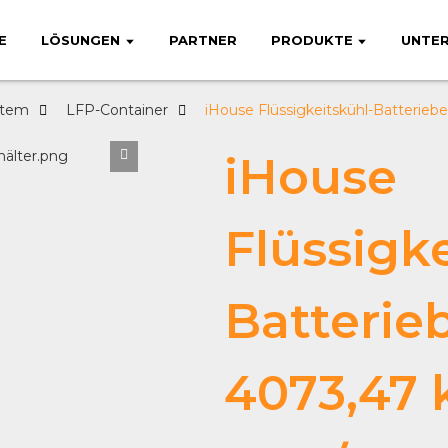
E
LÖSUNGEN
PARTNER
PRODUKTE
UNTE
stem
LFP-Container
iHouse Flüssigkeitskühl-Batterieb
iHouse
Flüssigk
Batterie
4073,47