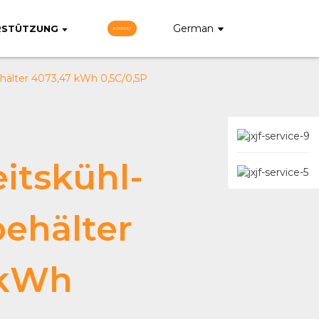
German
RSTÜTZUNG
KONTAKT
ehälter 4073,47 kWh 0,5C/0,5P
eitskühl-
behälter
 kWh