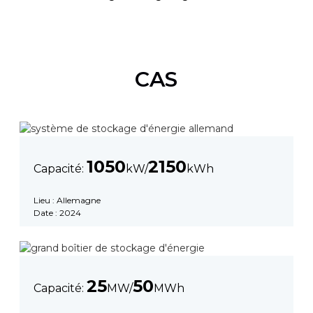
CAS
1050
2150
Capacité:
kW/
kWh
Lieu : Allemagne
Date : 2024
25
50
Capacité:
MW/
MWh