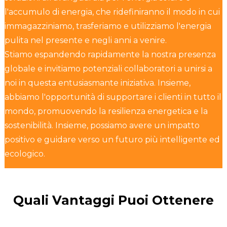
l'accumulo di energia, che ridefiniranno il modo in cui
immagazziniamo, trasferiamo e utilizziamo l'energia
pulita nel presente e negli anni a venire.
Stiamo espandendo rapidamente la nostra presenza
globale e invitiamo potenziali collaboratori a unirsi a
noi in questa entusiasmante iniziativa. Insieme,
abbiamo l'opportunità di supportare i clienti in tutto il
mondo, promuovendo la resilienza energetica e la
sostenibilità. Insieme, possiamo avere un impatto
positivo e guidare verso un futuro più intelligente ed
ecologico.
Quali Vantaggi Puoi Ottenere