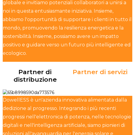
globale e invitiamo potenziali collaboratori a unirsi a
noi in questa entusiasmante iniziativa. Insieme,
abbiamo l'opportunità di supportare i clienti in tutto il
mondo, promuovendo la resilienza energetica e la
sostenibilità. Insieme, possiamo avere un impatto
positivo e guidare verso un futuro più intelligente ed
ecologico.
Partner di
Partner di servizi
distribuzione
DowellESS è un'azienda innovativa alimentata dalla
dedizione al progresso. Integrando i più recenti
progressi nell'elettronica di potenza, nelle tecnologie
digitali e nell'intelligenza artificiale, siamo pionieri di
soluzioni all'avanguardia per l'energia solare e