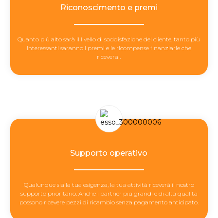
Riconoscimento e premi
Quanto più alto sarà il livello di soddisfazione del cliente, tanto più
interessanti saranno i premi e le ricompense finanziarie che
riceverai.
Supporto operativo
Qualunque sia la tua esigenza, la tua attività riceverà il nostro
supporto prioritario. Anche i partner più grandi e di alta qualità
possono ricevere pezzi di ricambio senza pagamento anticipato.