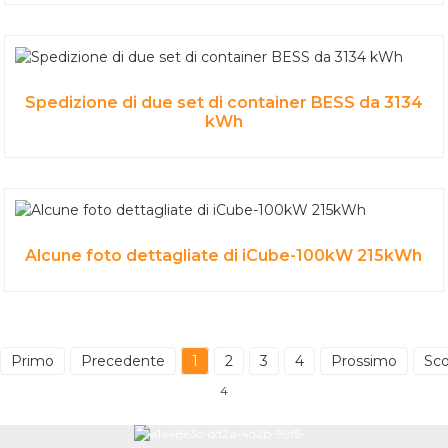
Spedizione di due set di container BESS da 3134
kWh
Alcune foto dettagliate di iCube-100kW 215kWh
Primo
Precedente
1
2
3
4
Prossimo
Sco
4