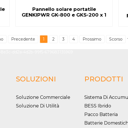
le
Pannello solare portatile
GENKIPWR GK-800 e GKS-200 x 1
mo
Precedente
1
2
3
4
Prossimo
Scorso
SOLUZIONI
PRODOTTI
Soluzione Commerciale
Sistema Di Accumu
Soluzione Di Utilità
BESS Ibrido
Pacco Batteria
Batterie Domestic