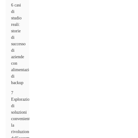
6 casi
di
studio
reali:
storie
di
successo
di
aziende
con
alimentazione
di
backup
7
Esplorazione
di
soluzioni
convenienti:
la
rivoluzione