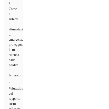
3
Come
i
sistemi
di
alimentazione
di
emergenza
proteggono
la tua
azienda
dalla
perdita
di
fatturato
4
Valutazione
del
rapporto
costo-
efficacia