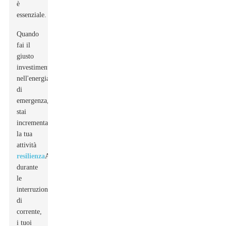
è
essenziale.
Quando
fai il
giusto
investimento
nell'energia
di
emergenza,
stai
incrementando
la tua
attività
resilienza
Anche
durante
le
interruzioni
di
corrente,
i tuoi