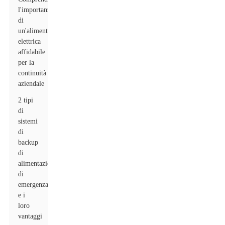
l'importanza
di
un'alimentazione
elettrica
affidabile
per la
continuità
aziendale
2 tipi
di
sistemi
di
backup
di
alimentazione
di
emergenza
e i
loro
vantaggi