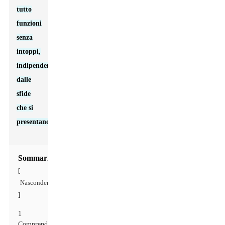
tutto
funzioni
senza
intoppi,
indipendentemente
dalle
sfide
che si
presentano.
Sommario
[
Nascondere
]
1
Comprendere