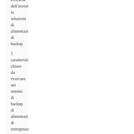
dell'investimento
in
soluzioni
di
alimentazione
di
backup
5
caratteristiche
chiave
da
ricercare
nei
sistemi
di
backup
di
alimentazione
di
emergenza