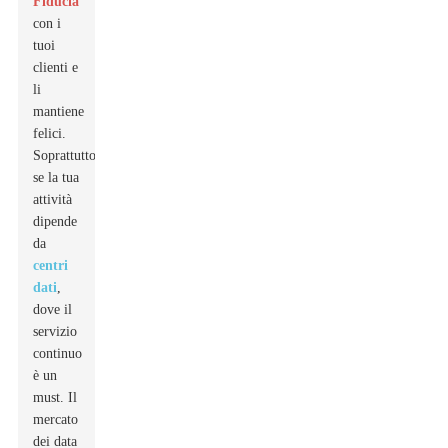
Fiducia
con i
tuoi
clienti e
li
mantiene
felici.
Soprattutto
se la tua
attività
dipende
da
centri
dati
,
dove il
servizio
continuo
è un
must. Il
mercato
dei data