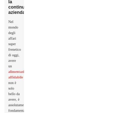
la
continuità
aziendale
Nel
mondo
degli
affari
super
frenetico
di oggi,
avere
un
alimentazione
affidabile
non è
solo
bello da
avere, è
assolutamente
fondamentale.