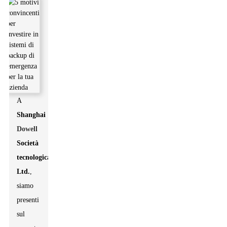
A
Shanghai
Dowell
Società
tecnologica
Ltd.
,
siamo
presenti
sul