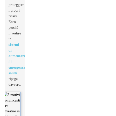
proteggere
i propri
ricavi.
Ecco
perché
investire
in
sistemi
di
alimentazione
di
emergenza
solidi
ripaga
davvero.