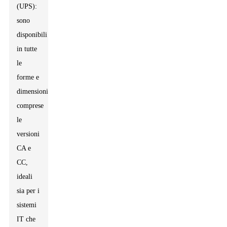
(UPS):
sono
disponibili
in tutte
le
forme e
dimensioni,
comprese
le
versioni
CA e
CC,
ideali
sia per i
sistemi
IT che