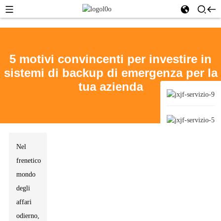
5 motivi convincenti per investire in
sistemi di backup di emergenza per la
tua azienda
Nel
frenetico
mondo
degli
affari
odierno,