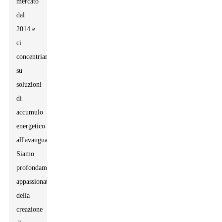
mercato
dal
2014 e
ci
concentriamo
su
soluzioni
di
accumulo
energetico
all'avanguardia.
Siamo
profondamente
appassionati
della
creazione