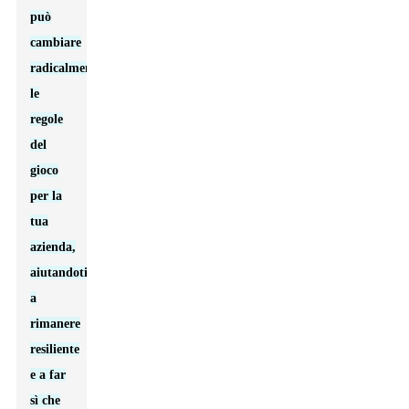
può
cambiare
radicalmente
le
regole
del
gioco
per la
tua
azienda,
aiutandoti
a
rimanere
resiliente
e a far
sì che