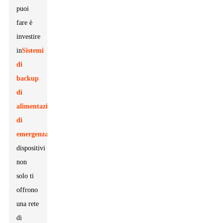
puoi
fare è
investire
in
Sistemi
di
backup
di
alimentazione
di
emergenza
Questi
dispositivi
non
solo ti
offrono
una rete
di