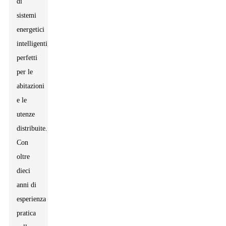
di
sistemi
energetici
intelligenti,
perfetti
per le
abitazioni
e le
utenze
distribuite.
Con
oltre
dieci
anni di
esperienza
pratica