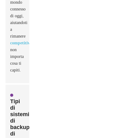
mondo
connesso
di oggi,
aiutandoti
a
rimanere
competitivo
non
importa
cosa ti
capiti.
Tipi
di
sistemi
di
backup
di