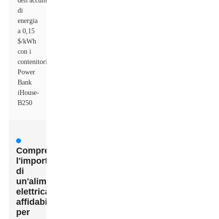
dell'accumulo
di
energia
a 0,15
$/kWh
con i
contenitori
Power
Bank
iHouse-
B250
Comprendere
l'importanza
di
un'alimentazione
elettrica
affidabile
per