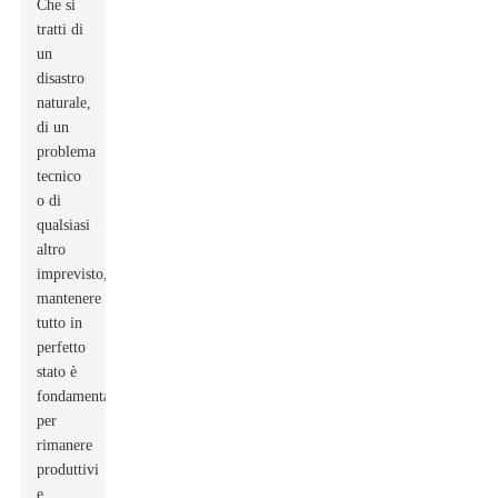
Che si
tratti di
un
disastro
naturale,
di un
problema
tecnico
o di
qualsiasi
altro
imprevisto,
mantenere
tutto in
perfetto
stato è
fondamentale
per
rimanere
produttivi
e