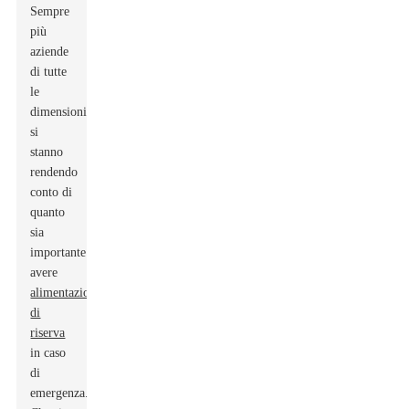
Sempre
più
aziende
di tutte
le
dimensioni
si
stanno
rendendo
conto di
quanto
sia
importante
avere
alimentazione
di
riserva
in caso
di
emergenza.