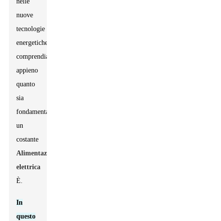
nelle
nuove
tecnologie
energetiche,
comprendiamo
appieno
quanto
sia
fondamentale
un
costante
Alimentazione
elettrica
È.
In
questo