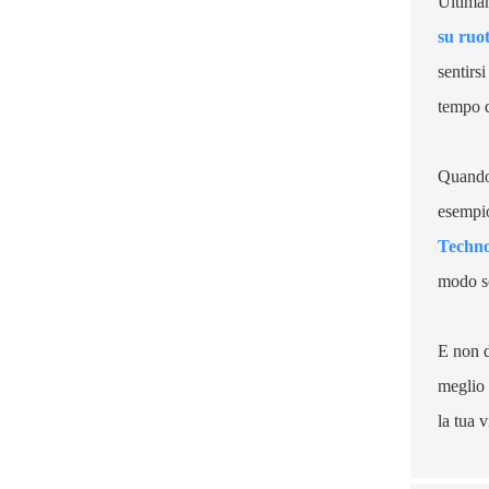
Ultima
su ruo
sentirs
tempo d
Quando 
esempio
Techno
modo so
E non d
meglio 
la tua 