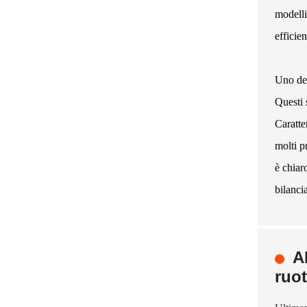
modelli
efficie
Uno deg
Questi 
Caratte
molti p
è chiar
bilanci
A
ruo