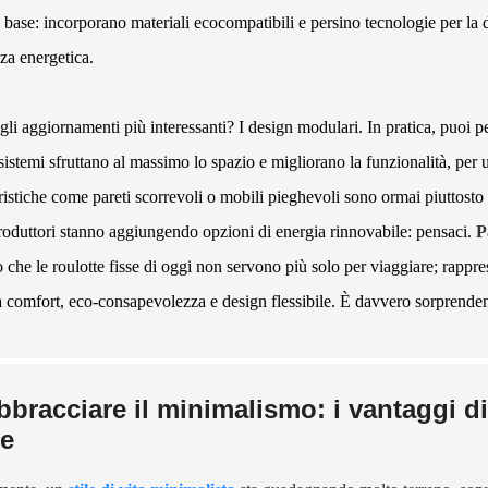
 base: incorporano materiali ecocompatibili e persino tecnologie per l
nza energetica.
li aggiornamenti più interessanti? I design modulari. In pratica, puoi pers
sistemi sfruttano al massimo lo spazio e migliorano la funzionalità, per 
ristiche come pareti scorrevoli o mobili pieghevoli sono ormai piuttosto
roduttori stanno aggiungendo opzioni di energia rinnovabile: pensaci.
P
o che le roulotte fisse di oggi non servono più solo per viaggiare; rappr
a comfort, eco-consapevolezza e design flessibile. È davvero sorprendent
bbracciare il minimalismo: i vantaggi di
te