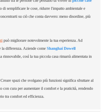
ttutto tra le persone che pensano di vivere in
piccole case
sto di semplificare le cose, ridurre l'impatto ambientale e
a concentrarti su ciò che conta davvero: meno disordine, più
ti
può migliorare notevolmente la tua esperienza. Ad
re la differenza. Aziende come
Shanghai Dowell
ia rinnovabile, così la tua piccola casa rimarrà alimentata in
Creare spazi che svolgano più funzioni significa sfruttare al
o con cura per aumentare il comfort e la praticità, rendendo
rio tra comfort ed efficienza.