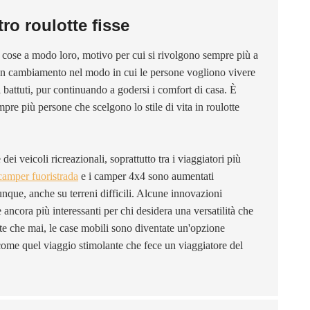
ro roulotte fisse
le cose a modo loro, motivo per cui si rivolgono sempre più a
e un cambiamento nel modo in cui le persone vogliono vivere
eri battuti, pur continuando a godersi i comfort di casa. È
re più persone che scelgono lo stile di vita in roulotte
i veicoli ricreazionali, soprattutto tra i viaggiatori più
camper fuoristrada
e i camper 4x4 sono aumentati
nque, anche su terreni difficili. Alcune innovazioni
e ancora più interessanti per chi desidera una versatilità che
te che mai, le case mobili sono diventate un'opzione
o' come quel viaggio stimolante che fece un viaggiatore del