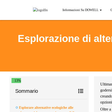
Informazioni Su DOWELL
Esplorazione di alter
13%
Ultima
godersi
Sommario
creando
opzioni
Esplorare alternative ecologiche alle
Oltre a