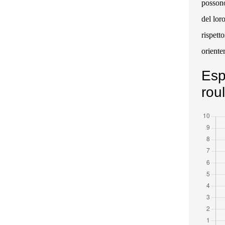
possono
del lor
rispett
oriente
Espl
rou