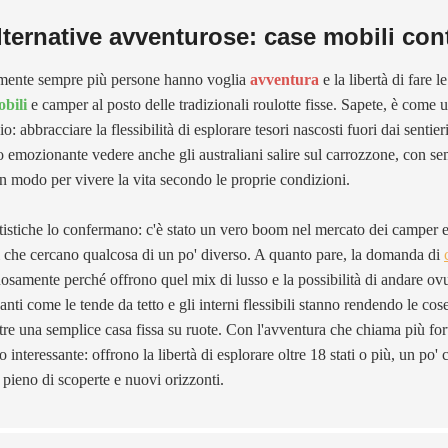
lternative avventurose: case mobili cont
mente sempre più persone hanno voglia
avventura
e la libertà di fare 
obili
e camper al posto delle tradizionali roulotte fisse. Sapete, è com
io: abbracciare la flessibilità di esplorare tesori nascosti fuori dai senti
 emozionante vedere anche gli australiani salire sul carrozzone, con semp
 modo per vivere la vita secondo le proprie condizioni.
atistiche lo confermano: c'è stato un vero boom nel mercato dei camper e de
 che cercano qualcosa di un po' diverso. A quanto pare, la domanda di
nosamente perché offrono quel mix di lusso e la possibilità di andare ovu
santi come le tende da tetto e gli interni flessibili stanno rendendo le cos
tre una semplice casa fissa su ruote. Con l'avventura che chiama più for
to interessante: offrono la libertà di esplorare oltre 18 stati o più, un p
 pieno di scoperte e nuovi orizzonti.