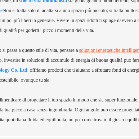
mente, un
stile di vita minimalista
sta guadagnando molto terreno, sopra
te
Non si tratta solo di adattarsi a uno spazio più piccolo; si tratta piutto
i un po' più liberi in generale. Vivere in spazi ridotti ti spinge davvero 
i qualità per goderti i piccoli momenti della vita.
si passa a questo stile di vita, pensare a
soluzioni energetiche intelligen
, investire in soluzioni di accumulo di energia di buona qualità può fa
logy Co. Ltd.
offriamo prodotti che ti aiutano a sfruttare fonti di energ
stenibile, ovunque tu sia.
imenticare di progettare il tuo spazio in modo che sia super funzionale. 
la tua piccola casa senza ingombrarla. Ogni angolo può essere progettat
vita quotidiana fluida ed equilibrata, un po' come trovare il giusto equilib