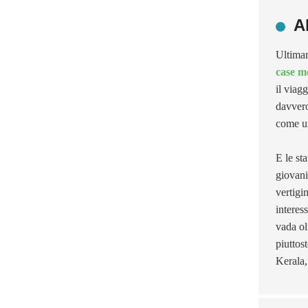
A
Ultima
case m
il viagg
davvero
come un
E le st
giovani
vertigi
interes
vada ol
piuttos
Kerala,