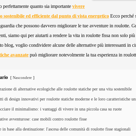
 perfettamente quanto sia importante
vivere
 sostenibile ed efficiente dal punto di vista energetico
Ecco perché s
nguardia che possono davvero migliorare le tue avventure in roulotte. G
genti, siamo qui per aiutarti a rendere la vita in roulotte fissa non solo p
to blog, voglio condividere alcune delle alternative più interessanti in 
tiche avanzate
può migliorare notevolmente la tua esperienza in roulott
rio
Nascondere
[
]
azione di alternative ecologiche alle roulotte statiche per una vita sostenibile
ti di design innovativi per roulotte statiche moderne e le loro caratteristiche u
cciare il minimalismo: i vantaggi di vivere in una piccola casa su ruote
ative avventurose: case mobili contro roulotte fisse
 in base alla destinazione: l'ascesa delle comunità di roulotte fisse stagionali