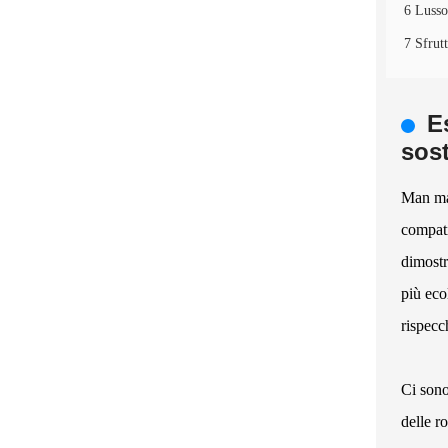
6 Lusso
7 Sfrut
E
sost
Man man
compati
dimostr
più eco
rispecc
Ci sono
delle r