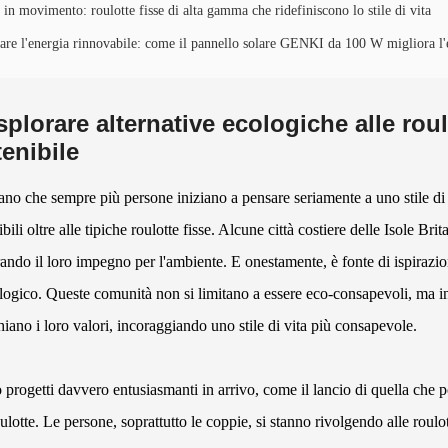
 in movimento: roulotte fisse di alta gamma che ridefiniscono lo stile di vita
tare l'energia rinnovabile: come il pannello solare GENKI da 100 W migliora l'esp
splorare alternative ecologiche alle roul
enibile
o che sempre più persone iniziano a pensare seriamente a uno stile di v
bili oltre alle tipiche roulotte fisse. Alcune città costiere delle Isole Bri
ando il loro impegno per l'ambiente. E onestamente, è fonte di ispirazion
logico. Queste comunità non si limitano a essere eco-consapevoli, ma in
hiano i loro valori, incoraggiando uno stile di vita più consapevole.
 progetti davvero entusiasmanti in arrivo, come il lancio di quella che
oulotte. Le persone, soprattutto le coppie, si stanno rivolgendo alle rou