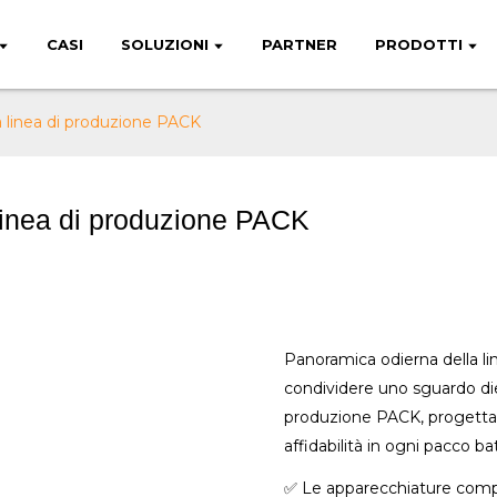
CASI
SOLUZIONI
PARTNER
PRODOTTI
a linea di produzione PACK
linea di produzione PACK
Panoramica odierna della li
condividere uno sguardo diet
produzione PACK, progettata
affidabilità in ogni pacco bat
✅ Le apparecchiature com