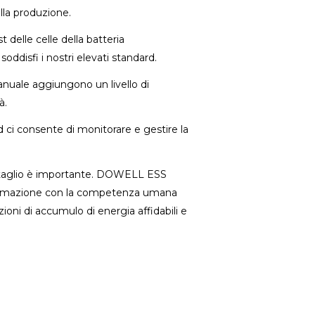
ella produzione.
t delle celle della batteria
oddisfi i nostri elevati standard.
anuale aggiungono un livello di
à.
d ci consente di monitorare e gestire la
 dettaglio è importante. DOWELL ESS
tomazione con la competenza umana
uzioni di accumulo di energia affidabili e