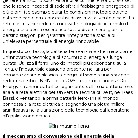
genere forniscono solo 4-6 ore di accumulo e sono costose, il
che le rende incapaci di soddisfare il fabbisogno energetico di
più giorni (ad esempio durante condizioni meteorologiche
estreme con giorni consecutivi di assenza di vento e sole). La
rete elettrica richiede una nuova tecnologia di accumulo di
energia che possa essere adattata a diverse ore, giorni e
persino stagioni per garantire l'integrazione stabile di
un'elevata percentuale di energia rinnovabile.
In questo contesto, la batteria ferro-aria si è affermata come
un'innovativa tecnologia di accumulo di energia a lunga
durata. Utilizza il ferro, uno dei metalli più abbondanti sulla
Terra, e l'inesauribile ossigeno presente nell'aria per
immagazzinare e rilasciare energia attraverso una reazione
redox reversibile. Nell'agosto 2025, la startup olandese Ore
Energy ha annunciato il collegamento della sua batteria ferro-
aria alla rete elettrica dell'Università Tecnica di Delft, nei Paesi
Bassi, diventando la prima batteria ferro-aria al mondo
connessa alla rete elettrica e segnando una pietra miliare
significativa nella transizione della tecnologia dal laboratorio
all'applicazione pratica.
Il meccanismo di conversione dell'energia della