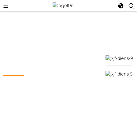
Oor DOWELL ESS
DOWELL ESS is in 2014 gestig met die fokus op die
navorsing en ontwikkeling, integrasie en
vervaardiging van energiebergingsprodukte.
Deur te vertrou op ons groepmaatskappy se meer as
tien jaar se opbou van nuwe
energiekerntegnologieë, is dit daartoe verbind om