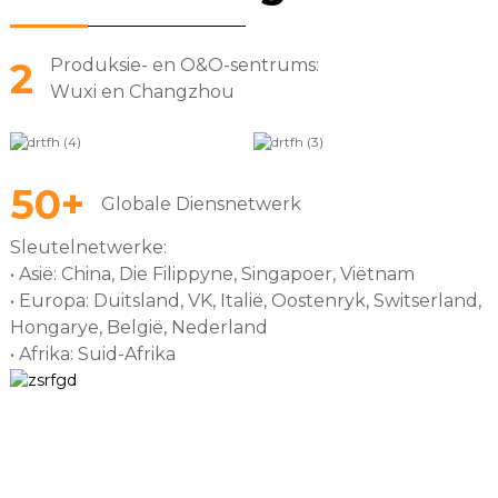
frekwensiereguleringsprojek met
• Eerste om vier
termiese kragsentrales aan die
2
Produksie- en O&O-sentrums:
energiebergingstegnologieë in die
opwekkingskant
Wuxi en Changzhou
elektrisiteits-spotmark te
koördineer: LFP, volledig vanadium-
• 9MW/4.5MWh
vloeistofvloei, natrium en vliegwiel
frekwensiereguleringsprojek
2.57 MW/5.5 MWh in Shandong
50+
Globale Diensnetwerk
Sleutelnetwerke:
• Asië: China, Die Filippyne, Singapoer, Viëtnam
• Europa: Duitsland, VK, Italië, Oostenryk, Switserland,
Hongarye, België, Nederland
• Afrika: Suid-Afrika