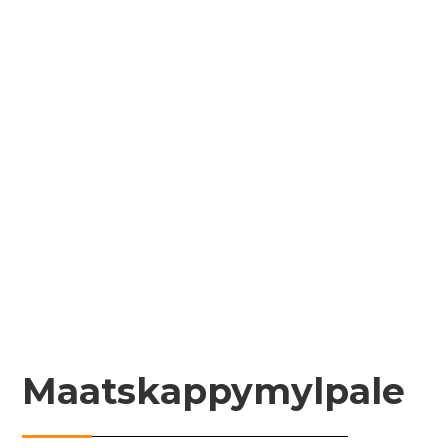
slim energiebergingsoplossings vir grootskaalse,
kommersiële en residensiële toepassings te bied.
DOWELL ESS het 'n digitale energie-
navorsingsinstituut in Wuxi, 'n produksielyn in
Changzhou en 'n oorsese pakhuis in Nederland.
Krag die toekoms!
Maatskappymylpale