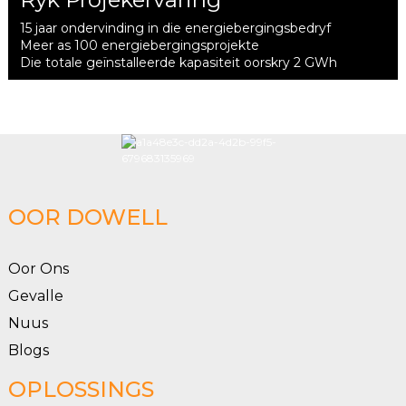
15 jaar ondervinding in die energiebergingsbedryf
Meer as 100 energiebergingsprojekte
Die totale geïnstalleerde kapasiteit oorskry 2 GWh
OOR DOWELL
Oor Ons
Gevalle
Nuus
Blogs
OPLOSSINGS