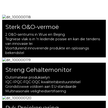
Sterk O&O-vermoë
2 O&O-sentrums in Wuxi en Beijing
Tegniese vlak is in 'n leidende posisie en kan die tendens
van innovasie lei
Voortdurend innoverende produkte en oplossings
bekendstel
Streng Gehaltemonitor
Outomatiese produksielyn
IQC-IPQC-FQC-OQC kwaliteitsbestuurstelsel
Grondstowwe voldoen aan EU-standaarde
Multinasionale veiligheidsertifisering
Ryk Projekervaring