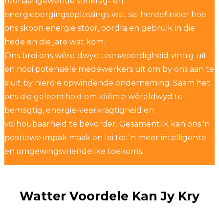
toonaangewende sonkrag- en
energiebergingsoplossings wat sal herdefinieer hoe
ons skoon energie stoor, oordra en gebruik in die
hede en die jare wat kom.
Ons brei ons wêreldwye teenwoordigheid vinnig uit
en nooi potensiële medewerkers uit om by ons aan te
sluit by hierdie opwindende onderneming. Saam het
ons die geleentheid om kliënte wêreldwyd te
bemagtig, energie-veerkragtigheid en
volhoubaarheid te bevorder. Gesamentlik kan ons 'n
positiewe impak maak en lei tot 'n meer intelligente
en omgewingsvriendelike toekoms.
Watter Voordele Kan Jy Kry