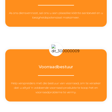
As ons diensvennoot, sal ons u aan plaaslike kliënte aanbeveel en u
besigheidspotensiaal maksimeer.
Voorraadbestuur
Help verspreiders met die bestuur van voorraad, om te verseker
dat u altyd 'n voldoende voorraad produkte te koop het en
voorraadprobleme te vermy.