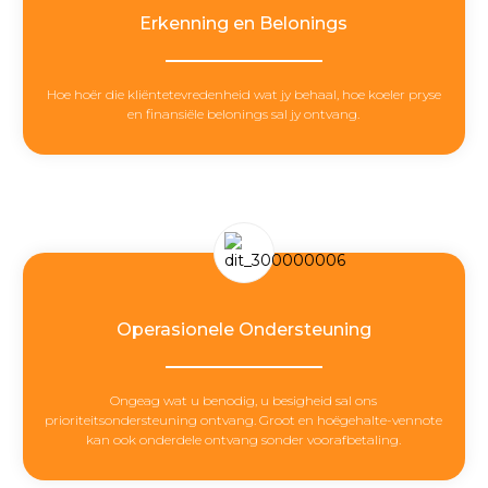
Erkenning en Belonings
Hoe hoër die kliëntetevredenheid wat jy behaal, hoe koeler pryse
en finansiële belonings sal jy ontvang.
Operasionele Ondersteuning
Ongeag wat u benodig, u besigheid sal ons
prioriteitsondersteuning ontvang. Groot en hoëgehalte-vennote
kan ook onderdele ontvang sonder voorafbetaling.