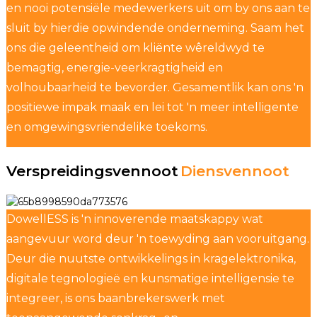
en nooi potensiële medewerkers uit om by ons aan te
sluit by hierdie opwindende onderneming. Saam het
ons die geleentheid om kliënte wêreldwyd te
bemagtig, energie-veerkragtigheid en
volhoubaarheid te bevorder. Gesamentlik kan ons 'n
positiewe impak maak en lei tot 'n meer intelligente
en omgewingsvriendelike toekoms.
Verspreidingsvennoot
Diensvennoot
DowellESS is 'n innoverende maatskappy wat
aangevuur word deur 'n toewyding aan vooruitgang.
Deur die nuutste ontwikkelings in kragelektronika,
digitale tegnologieë en kunsmatige intelligensie te
integreer, is ons baanbrekerswerk met