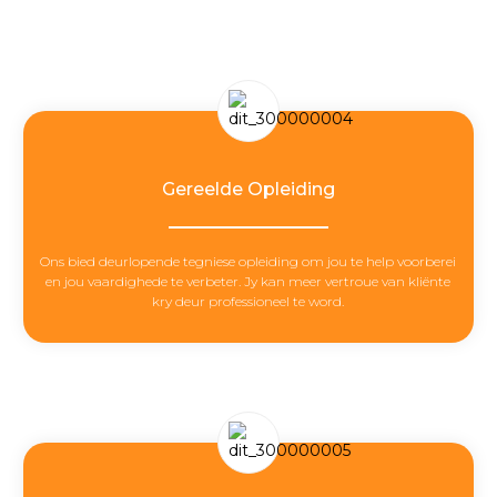
Gereelde Opleiding
Ons bied deurlopende tegniese opleiding om jou te help voorberei
en jou vaardighede te verbeter. Jy kan meer vertroue van kliënte
kry deur professioneel te word.