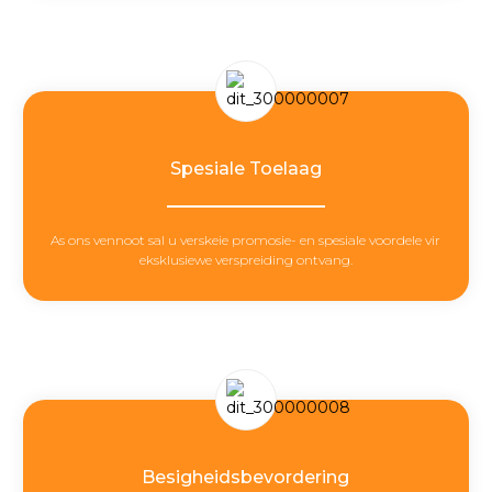
Spesiale Toelaag
As ons vennoot sal u verskeie promosie- en spesiale voordele vir
eksklusiewe verspreiding ontvang.
Besigheidsbevordering