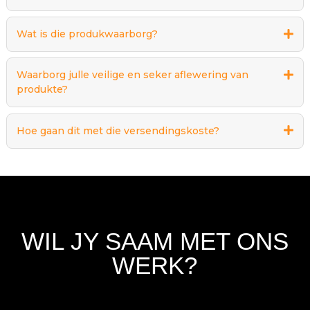
Wat is die produkwaarborg?
Waarborg julle veilige en seker aflewering van
produkte?
Hoe gaan dit met die versendingskoste?
WIL JY SAAM MET ONS
WERK?