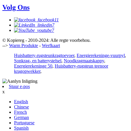
Volg Ons
© Kopiereg - 2010-2024: Alle regte voorbehou.
-->
Warm Produkte
-
Werfkaart
Huisbattery-rugsteunkragtoevoer
,
Energierekeninge-vuurpyl
,
Sonkrag- en batterystelsel
,
Noodkragmaatskappy
,
Energierekeninge 50
,
Huisbattery-rugsteun teenoor
kragopwekker
,
Stuur e-pos
x
English
Chinese
French
German
Portuguese
Spanish