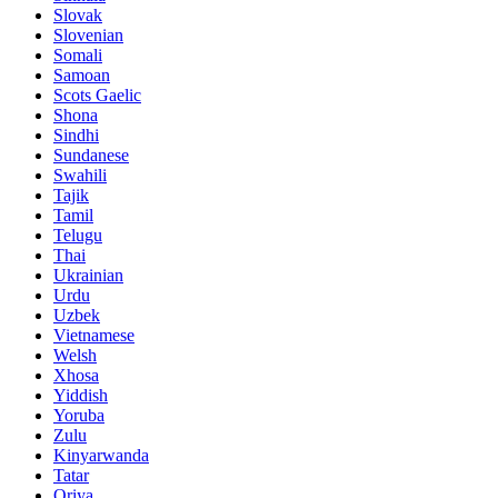
Slovak
Slovenian
Somali
Samoan
Scots Gaelic
Shona
Sindhi
Sundanese
Swahili
Tajik
Tamil
Telugu
Thai
Ukrainian
Urdu
Uzbek
Vietnamese
Welsh
Xhosa
Yiddish
Yoruba
Zulu
Kinyarwanda
Tatar
Oriya