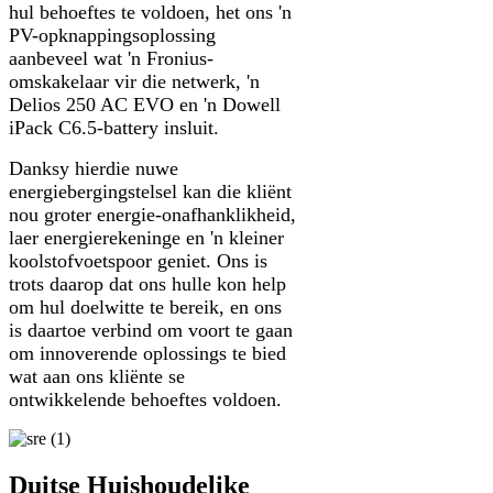
hul behoeftes te voldoen, het ons 'n
PV-opknappingsoplossing
aanbeveel wat 'n Fronius-
omskakelaar vir die netwerk, 'n
Delios 250 AC EVO en 'n Dowell
iPack C6.5-battery insluit.
Danksy hierdie nuwe
energiebergingstelsel kan die kliënt
nou groter energie-onafhanklikheid,
laer energierekeninge en 'n kleiner
koolstofvoetspoor geniet. Ons is
trots daarop dat ons hulle kon help
om hul doelwitte te bereik, en ons
is daartoe verbind om voort te gaan
om innoverende oplossings te bied
wat aan ons kliënte se
ontwikkelende behoeftes voldoen.
Duitse Huishoudelike