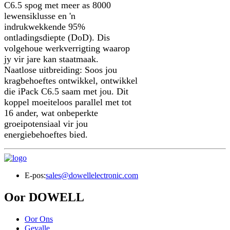
C6.5 spog met meer as 8000
lewensiklusse en 'n
indrukwekkende 95%
ontladingsdiepte (DoD). Dis
volgehoue ​​werkverrigting waarop
jy vir jare kan staatmaak.
Naatlose uitbreiding: Soos jou
kragbehoeftes ontwikkel, ontwikkel
die iPack C6.5 saam met jou. Dit
koppel moeiteloos parallel met tot
16 ander, wat onbeperkte
groeipotensiaal vir jou
energiebehoeftes bied.
E-pos:
sales@dowellelectronic.com
Oor DOWELL
Oor Ons
Gevalle