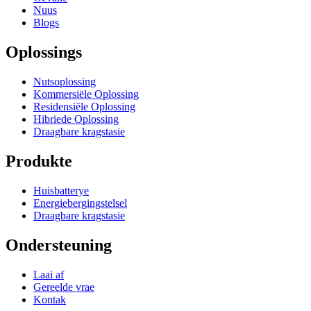
Nuus
Blogs
Oplossings
Nutsoplossing
Kommersiële Oplossing
Residensiële Oplossing
Hibriede Oplossing
Draagbare kragstasie
Produkte
Huisbatterye
Energiebergingstelsel
Draagbare kragstasie
Ondersteuning
Laai af
Gereelde vrae
Kontak