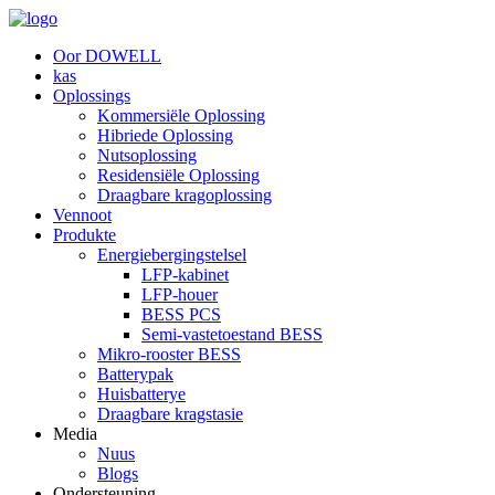
Oor DOWELL
kas
Oplossings
Kommersiële Oplossing
Hibriede Oplossing
Nutsoplossing
Residensiële Oplossing
Draagbare kragoplossing
Vennoot
Produkte
Energiebergingstelsel
LFP-kabinet
LFP-houer
BESS PCS
Semi-vastetoestand BESS
Mikro-rooster BESS
Batterypak
Huisbatterye
Draagbare kragstasie
Media
Nuus
Blogs
Ondersteuning